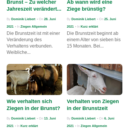
Brunst – Zu welcher
Ab wann wird eine
g
Jahreszeit verändert...
Ziege brünstig?
a
By
Dominik Liebert
• On
28. Juni
By
Dominik Liebert
• On
25. Juni
t
2021
• In
Ziegen Allgemein
2021
• In
Kurz erklärt
i
Die Brunstzeit ist mit einer
Die Brunstzeit beginnt ab
Veränderung des
einem Alter von sieben bis
o
Verhaltens verbunden.
15 Monaten. Bei...
n
Weibliche...
Wie verhalten sich
Verhalten von Ziegen
Ziegen in der Brunst?
in der Brunstzeit
By
Dominik Liebert
• On
13. Juni
By
Dominik Liebert
• On
6. Juni
2021
• In
Kurz erklärt
2021
• In
Ziegen Allgemein