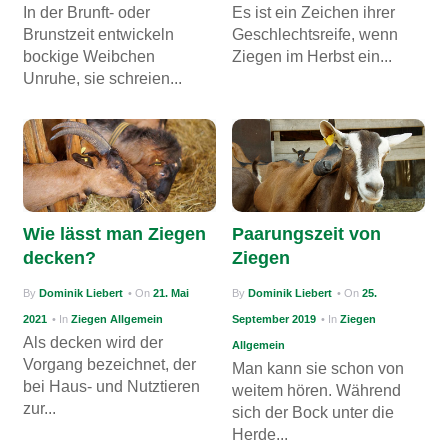
In der Brunft- oder
Es ist ein Zeichen ihrer
Brunstzeit entwickeln
Geschlechtsreife, wenn
bockige Weibchen
Ziegen im Herbst ein...
Unruhe, sie schreien...
Wie lässt man Ziegen
Paarungszeit von
decken?
Ziegen
By
Dominik Liebert
• On
21. Mai
By
Dominik Liebert
• On
25.
2021
• In
Ziegen Allgemein
September 2019
• In
Ziegen
Als decken wird der
Allgemein
Vorgang bezeichnet, der
Man kann sie schon von
bei Haus- und Nutztieren
weitem hören. Während
zur...
sich der Bock unter die
Herde...