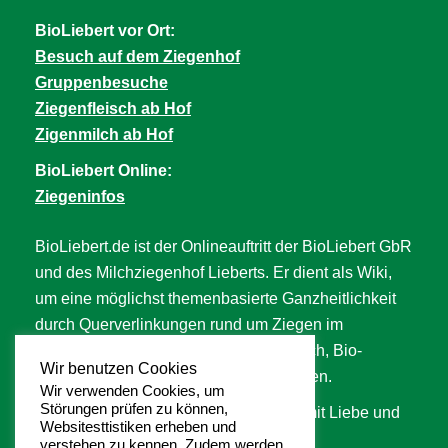
BioLiebert vor Ort:
Besuch auf dem Ziegenhof
Gruppenbesuche
Ziegenfleisch ab Hof
Zigenmilch ab Hof
BioLiebert Online:
Ziegeninfos
BioLiebert.de ist der Onlineauftritt der BioLiebert GbR
und des Milchziegenhof Lieberts. Er dient als Wiki,
um eine möglichst themenbasierte Ganzheitlichkeit
durch Querverlinkungen rund um Ziegen im
Allgemeinen, Ziegenfleisch, Ziegenmilch, Bio-
Wir benutzen Cookies
Landwirtschaft, Tierwohl uvm. abzubilden.
Wir verwenden Cookies, um
Störungen prüfen zu können,
An der Seite wird langsam aber stetig mit Liebe und
Websitesttistiken erheben und
Hingabe gearbeitet. ❥
verstehen zu kennen. Zudem werden