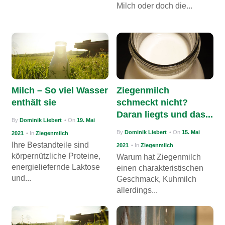
Milch oder doch die...
Milch – So viel Wasser
Ziegenmilch
enthält sie
schmeckt nicht?
Daran liegts und das...
By
Dominik Liebert
• On
19. Mai
By
Dominik Liebert
• On
15. Mai
2021
• In
Ziegenmilch
Ihre Bestandteile sind
2021
• In
Ziegenmilch
körpernützliche Proteine,
Warum hat Ziegenmilch
energieliefernde Laktose
einen charakteristischen
und...
Geschmack, Kuhmilch
allerdings...