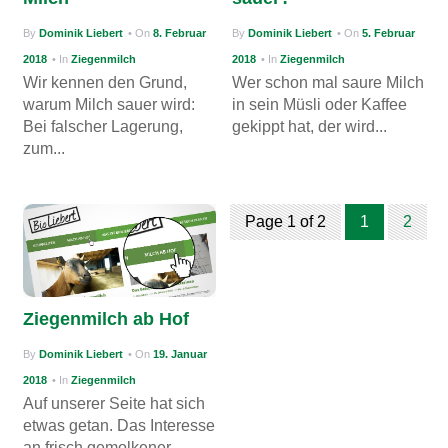
By
Dominik Liebert
• On
8. Februar
By
Dominik Liebert
• On
5. Februar
2018
• In
Ziegenmilch
2018
• In
Ziegenmilch
Wir kennen den Grund,
Wer schon mal saure Milch
warum Milch sauer wird:
in sein Müsli oder Kaffee
Bei falscher Lagerung,
gekippt hat, der wird...
zum...
Page 1 of 2
1
2
Ziegenmilch ab Hof
By
Dominik Liebert
• On
19. Januar
2018
• In
Ziegenmilch
Auf unserer Seite hat sich
etwas getan. Das Interesse
an frisch gemolkener...