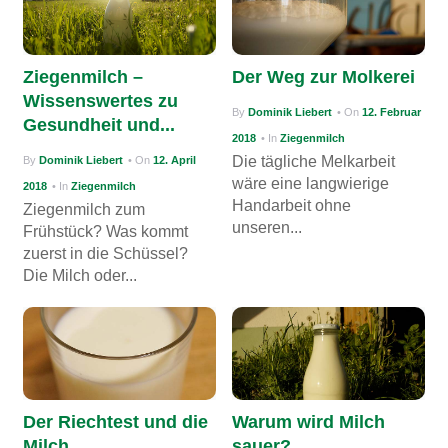
Ziegenmilch –
Der Weg zur Molkerei
Wissenswertes zu
By
Dominik Liebert
• On
12. Februar
Gesundheit und...
2018
• In
Ziegenmilch
Die tägliche Melkarbeit
By
Dominik Liebert
• On
12. April
wäre eine langwierige
2018
• In
Ziegenmilch
Handarbeit ohne
Ziegenmilch zum
unseren...
Frühstück? Was kommt
zuerst in die Schüssel?
Die Milch oder...
Der Riechtest und die
Warum wird Milch
Milch
sauer?