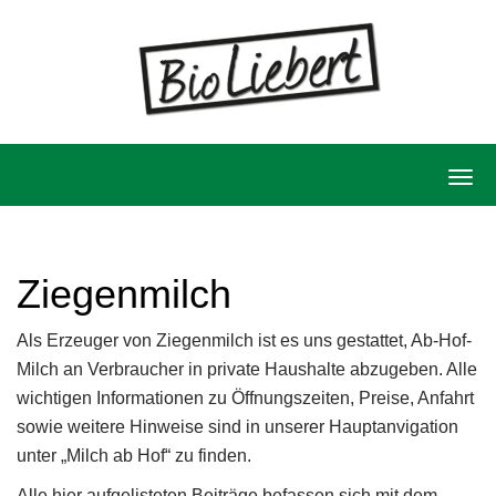
Skip
to
content
T
o
g
Ziegenmilch
g
l
Als Erzeuger von Ziegenmilch ist es uns gestattet, Ab-Hof-
e
Milch an Verbraucher in private Haushalte abzugeben. Alle
n
wichtigen Informationen zu Öffnungszeiten, Preise, Anfahrt
a
sowie weitere Hinweise sind in unserer Hauptanvigation
v
unter „Milch ab Hof“ zu finden.
i
Alle hier aufgelisteten Beiträge befassen sich mit dem