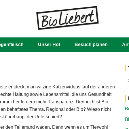
Skip
to
content
egenfleisch
Unser Hof
Besuch planen
An
S
n
Seite entdeckt man witzige Katzenvideos, auf der anderen
echte Haltung sowie Lebensmittel, die uns Gesundheit
rbraucher fordern mehr Transparenz. Dennoch ist Bio
B
ilen behaftetes Thema. Regional oder Bio? Wieso nicht
ist überhaupt der Unterschied?
B
 über den Tellerrand wagen. Denn wenn es um Tierwohl