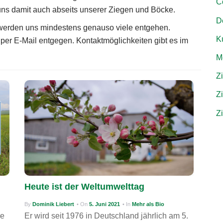
C
uns damit auch abseits unserer Ziegen und Böcke.
D
h werden uns mindestens genauso viele entgehen.
Ku
r E-Mail entgegen. Kontaktmöglichkeiten gibt es im
M
Z
Z
Z
Heute ist der Weltumwelttag
By
Dominik Liebert
• On
5. Juni 2021
• In
Mehr als Bio
re
Er wird seit 1976 in Deutschland jährlich am 5.