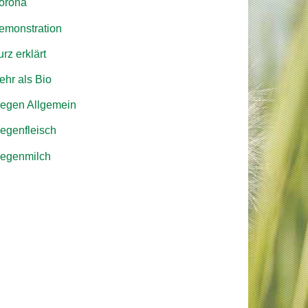
orona
emonstration
rz erklärt
ehr als Bio
iegen Allgemein
iegenfleisch
iegenmilch