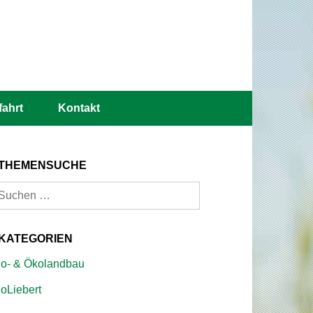
fahrt
Kontakt
THEMENSUCHE
uchen
ach:
KATEGORIEN
io- & Ökolandbau
ioLiebert