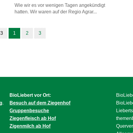
Wie wir es vor wenigen Tagen angekündigt
hatten. Wir waren auf der Regio Agrar...
 3
1
2
3
BioLiebert vor Ort:
BioLiebe
g
.
Besuch auf dem Ziegenhof
BioLieb
Gruppenbesuche
Lieberts
Ziegenfleisch ab Hof
themenb
Zigenmilch ab Hof
Querver