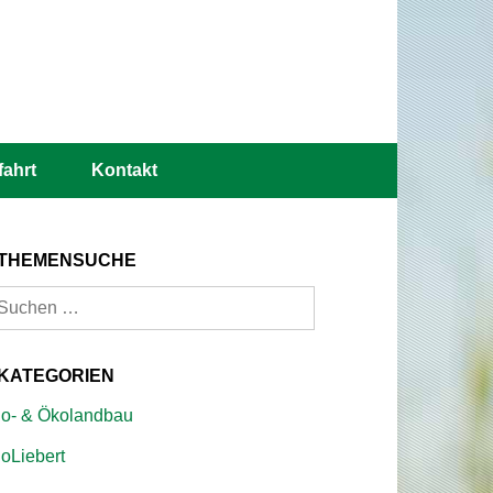
fahrt
Kontakt
THEMENSUCHE
uchen
ach:
KATEGORIEN
io- & Ökolandbau
ioLiebert