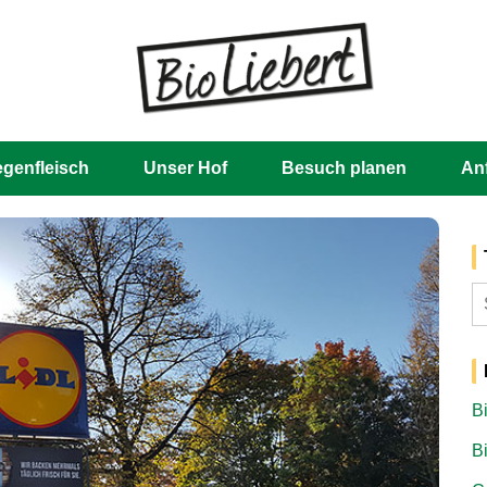
Skip
to
content
egenfleisch
Unser Hof
Besuch planen
An
S
n
B
B