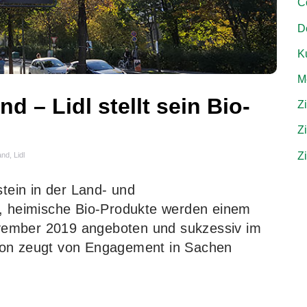
C
D
Ku
M
d – Lidl stellt sein Bio-
Z
Z
Z
and
,
Lidl
stein in der Land- und
e, heimische Bio-Produkte werden einem
vember 2019 angeboten und sukzessiv im
ion zeugt von Engagement in Sachen