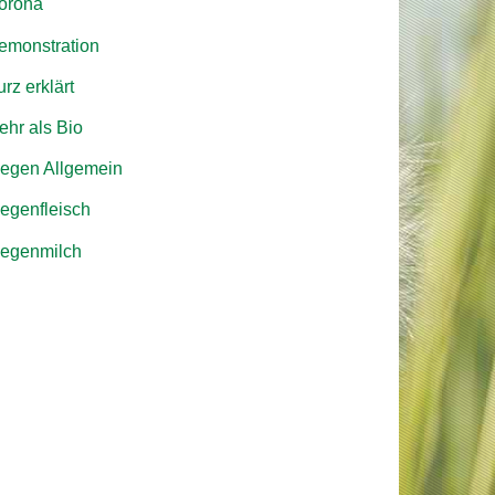
orona
emonstration
rz erklärt
ehr als Bio
iegen Allgemein
iegenfleisch
iegenmilch