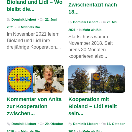
Bioland und Lidl – Wo
Zwischenfazit nach
g
bleibt die...
18...
a
By
Dominik Liebert
• On
22. Juni
By
Dominik Liebert
• On
23. Mai
t
2021
• In
Mehr als Bio
2021
• In
Mehr als Bio
i
Im November 2021 feiern
Startschuss war im
Bioland und Lidl ihre
November 2018. Seit
o
dreijährige Kooperation,...
breits 30 Monaten
n
kooperieren also...
Kommentar von Anita
Kooperation mit
zur Kooperation
Bioland – Lidl stellt
zwischen...
sein...
By
Dominik Liebert
• On
29. Oktober
By
Dominik Liebert
• On
14. Oktober
2018
• In
Mehr als Bio
2018
• In
Mehr als Bio