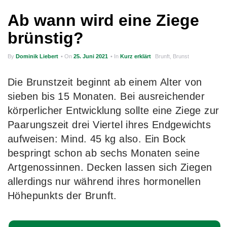
g
Ab wann wird eine Ziege
a
brünstig?
t
By
Dominik Liebert
• On
25. Juni 2021
• In
Kurz erklärt
Brunft
,
Brunst
i
o
Die Brunstzeit beginnt ab einem Alter von
n
sieben bis 15 Monaten. Bei ausreichender
körperlicher Entwicklung sollte eine Ziege zur
Paarungszeit drei Viertel ihres Endgewichts
aufweisen: Mind. 45 kg also. Ein Bock
bespringt schon ab sechs Monaten seine
Artgenossinnen. Decken lassen sich Ziegen
allerdings nur während ihres hormonellen
Höhepunkts der Brunft.