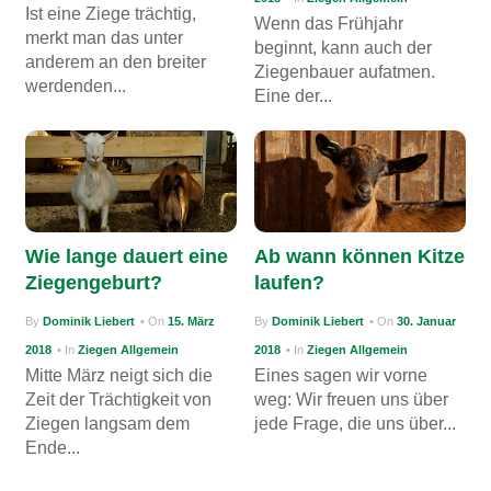
Ist eine Ziege trächtig,
Wenn das Frühjahr
merkt man das unter
beginnt, kann auch der
anderem an den breiter
Ziegenbauer aufatmen.
werdenden...
Eine der...
Wie lange dauert eine
Ab wann können Kitze
Ziegengeburt?
laufen?
By
Dominik Liebert
• On
15. März
By
Dominik Liebert
• On
30. Januar
2018
• In
Ziegen Allgemein
2018
• In
Ziegen Allgemein
Mitte März neigt sich die
Eines sagen wir vorne
Zeit der Trächtigkeit von
weg: Wir freuen uns über
Ziegen langsam dem
jede Frage, die uns über...
Ende...