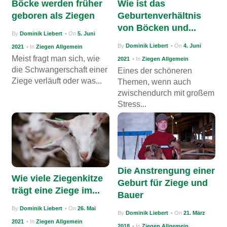
Böcke werden früher
Wie ist das
g
geboren als Ziegen
Geburtenverhältnis
von Böcken und...
a
By
Dominik Liebert
• On
5. Juni
t
By
Dominik Liebert
• On
4. Juni
2021
• In
Ziegen Allgemein
i
Meist fragt man sich, wie
2021
• In
Ziegen Allgemein
die Schwangerschaft einer
Eines der schöneren
o
Ziege verläuft oder was...
Themen, wenn auch
n
zwischendurch mit großem
Stress...
Die Anstrengung einer
Wie viele Ziegenkitze
Geburt für Ziege und
trägt eine Ziege im...
Bauer
By
Dominik Liebert
• On
26. Mai
By
Dominik Liebert
• On
21. März
2021
• In
Ziegen Allgemein
2018
• In
Ziegen Allgemein