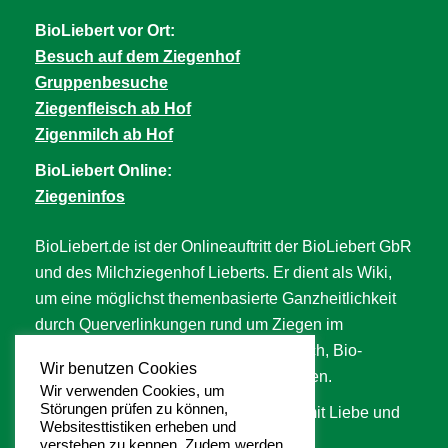
BioLiebert vor Ort:
Besuch auf dem Ziegenhof
Gruppenbesuche
Ziegenfleisch ab Hof
Zigenmilch ab Hof
BioLiebert Online:
Ziegeninfos
BioLiebert.de ist der Onlineauftritt der BioLiebert GbR
und des Milchziegenhof Lieberts. Er dient als Wiki,
um eine möglichst themenbasierte Ganzheitlichkeit
durch Querverlinkungen rund um Ziegen im
Allgemeinen, Ziegenfleisch, Ziegenmilch, Bio-
Wir benutzen Cookies
Landwirtschaft, Tierwohl uvm. abzubilden.
Wir verwenden Cookies, um
Störungen prüfen zu können,
An der Seite wird langsam aber stetig mit Liebe und
Websitesttistiken erheben und
Hingabe gearbeitet. ❥
verstehen zu kennen. Zudem werden