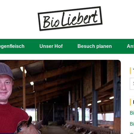
Skip
to
content
egenfleisch
Unser Hof
Besuch planen
An
S
n
B
B