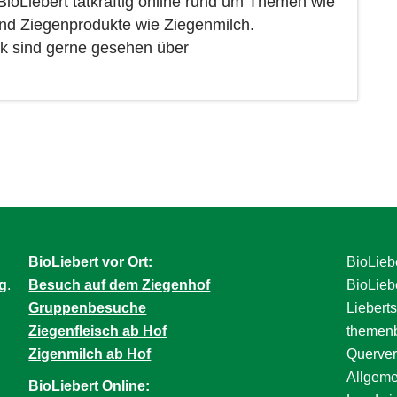
 BioLiebert tatkräftig online rund um Themen wie
und Ziegenprodukte wie Ziegenmilch.
k sind gerne gesehen über
BioLiebert vor Ort:
BioLiebe
g
.
Besuch auf dem Ziegenhof
BioLieb
Gruppenbesuche
Lieberts
Ziegenfleisch ab Hof
themenb
Zigenmilch ab Hof
Querver
Allgeme
BioLiebert Online: