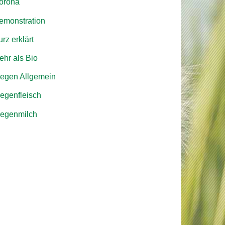
orona
emonstration
rz erklärt
ehr als Bio
iegen Allgemein
iegenfleisch
iegenmilch