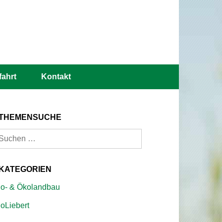
fahrt
Kontakt
THEMENSUCHE
uchen
ach:
KATEGORIEN
io- & Ökolandbau
ioLiebert