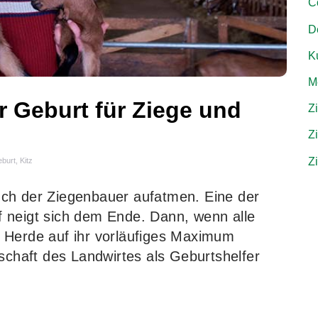
C
D
Ku
M
r Geburt für Ziege und
Z
Z
Z
burt
,
Kitz
ch der Ziegenbauer aufatmen. Eine der
 neigt sich dem Ende. Dann, wenn alle
 Herde auf ihr vorläufiges Maximum
tschaft des Landwirtes als Geburtshelfer