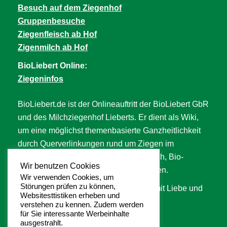
Besuch auf dem Ziegenhof
Gruppenbesuche
Ziegenfleisch ab Hof
Zigenmilch ab Hof
BioLiebert Online:
Ziegeninfos
BioLiebert.de ist der Onlineauftritt der BioLiebert GbR
und des Milchziegenhof Lieberts. Er dient als Wiki,
um eine möglichst themenbasierte Ganzheitlichkeit
durch Querverlinkungen rund um Ziegen im
Allgemeinen, Ziegenfleisch, Ziegenmilch, Bio-
Wir benutzen Cookies
Landwirtschaft, Tierwohl uvm. abzubilden.
Wir verwenden Cookies, um
Störungen prüfen zu können,
An der Seite wird langsam aber stetig mit Liebe und
Websitesttistiken erheben und
Hingabe gearbeitet. ❥
verstehen zu kennen. Zudem werden
für Sie interessante Werbeinhalte
ausgestrahlt.