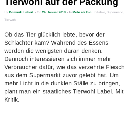
Tierwohl auf der Packung
g
By
Dominik Liebert
• On
24. Januar 2018
• In
Mehr als Bio
Initiative
,
Supermarkt
,
a
Tierwohl
t
i
Ob das Tier glücklich lebte, bevor der
Schlachter kam? Während des Essens
o
werden die wenigsten daran denken.
n
Dennoch interessieren sich immer mehr
Verbraucher dafür, wie das verzehrte Fleisch
aus dem Supermarkt zuvor gelebt hat. Um
mehr Licht in die dunklen Ställe zu bringen,
plant man ein staatliches Tierwohl-Label. Mit
Kritik.