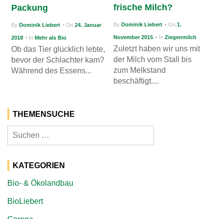
frische Milch?
Packung
g
By
Dominik Liebert
• On
1.
By
Dominik Liebert
• On
24. Januar
a
November 2015
• In
Ziegenmilch
2018
• In
Mehr als Bio
t
Zuletzt haben wir uns mit
Ob das Tier glücklich lebte,
i
der Milch vom Stall bis
bevor der Schlachter kam?
zum Melkstand
Während des Essens...
o
beschäftigt....
n
THEMENSUCHE
Suchen
nach:
KATEGORIEN
Bio- & Ökolandbau
BioLiebert