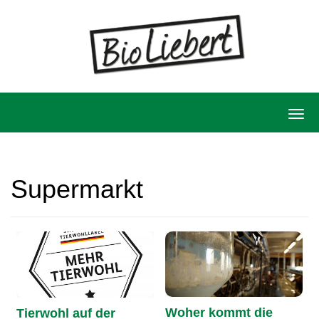
Skip
to
content
T
o
g
Supermarkt
g
l
e
n
a
v
Woher kommt die
Tierwohl auf der
i