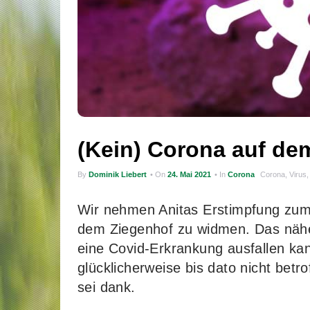
(Kein) Corona auf de
By
Dominik Liebert
• On
24. Mai 2021
• In
Corona
Corona
,
Virus
Wir nehmen Anitas Erstimpfung zu
dem Ziegenhof zu widmen. Das nähe
eine Covid-Erkrankung ausfallen kan
glücklicherweise bis dato nicht bet
sei dank.