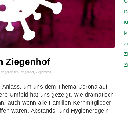
C
D
Ku
M
Z
Z
m Ziegenhof
Z
,
Ziegenfleisch
,
Ziegenhof
,
Ziegenstall
m Anlass, um uns dem Thema Corona auf
re Umfeld hat uns gezeigt, wie dramatisch
n, auch wenn alle Familien-Kernmitglieder
roffen waren. Abstands- und Hygieneregeln