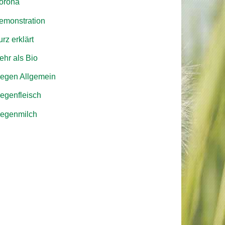
orona
emonstration
rz erklärt
ehr als Bio
iegen Allgemein
iegenfleisch
iegenmilch