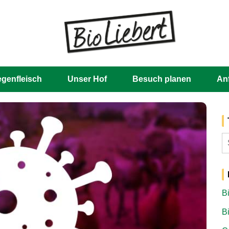
Skip
to
content
egenfleisch
Unser Hof
Besuch planen
An
S
n
B
B