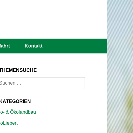
fahrt
Kontakt
THEMENSUCHE
uchen
ach:
KATEGORIEN
io- & Ökolandbau
ioLiebert