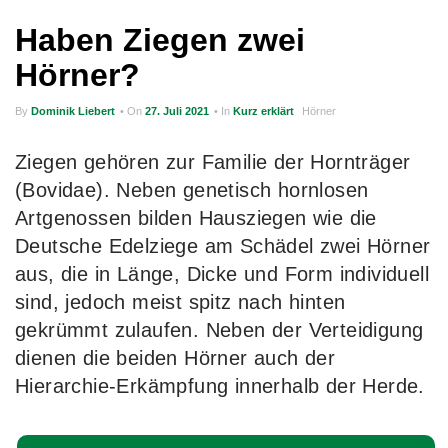
g
Haben Ziegen zwei
a
Hörner?
t
By
Dominik Liebert
• On
27. Juli 2021
• In
Kurz erklärt
Hörner
i
o
Ziegen gehören zur Familie der Hornträger
n
(Bovidae). Neben genetisch hornlosen
Artgenossen bilden Hausziegen wie die
Deutsche Edelziege am Schädel zwei Hörner
aus, die in Länge, Dicke und Form individuell
sind, jedoch meist spitz nach hinten
gekrümmt zulaufen. Neben der Verteidigung
dienen die beiden Hörner auch der
Hierarchie-Erkämpfung innerhalb der Herde.