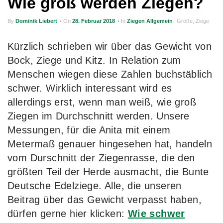
Wie groß werden Ziegen?
g
By
Dominik Liebert
• On
28. Februar 2018
• In
Ziegen Allgemein
Größe
,
Ziege
a
t
Kürzlich schrieben wir über das Gewicht von
i
Bock, Ziege und Kitz. In Relation zum
o
Menschen wiegen diese Zahlen buchstäblich
schwer. Wirklich interessant wird es
n
allerdings erst, wenn man weiß, wie groß
Ziegen im Durchschnitt werden. Unsere
Messungen, für die Anita mit einem
Metermaß genauer hingesehen hat, handeln
vom Durschnitt der Ziegenrasse, die den
größten Teil der Herde ausmacht, die Bunte
Deutsche Edelziege. Alle, die unseren
Beitrag über das Gewicht verpasst haben,
dürfen gerne hier klicken:
Wie schwer