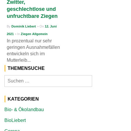
Zwitter,
g
geschlechtlose und
unfruchtbare Ziegen
a
t
By
Dominik Liebert
• On
12. Juni
i
2021
• In
Ziegen Allgemein
In prozentual nur sehr
o
geringen Ausnahmefällen
n
entwickeln sich im
Mutterleib...
THEMENSUCHE
Suchen
nach:
KATEGORIEN
Bio- & Ökolandbau
BioLiebert