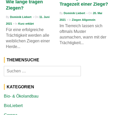
Wie lange tragen
Tragezeit einer Ziege?
g
Ziegen?
By
Dominik Liebert
• On
20. Mai
a
By
Dominik Liebert
• On
11. Juni
2021
• In
Ziegen Allgemein
t
2021
• In
Kurz erklärt
Im Tierreich lassen sich
i
Für eine erfolgreiche
oftmals Muster
Trächtigkeit werden alle
ausmachen, wann mit der
o
weiblichen Ziegen einer
Trächtigkeit...
n
Herde...
THEMENSUCHE
Suchen
nach:
KATEGORIEN
Bio- & Ökolandbau
BioLiebert