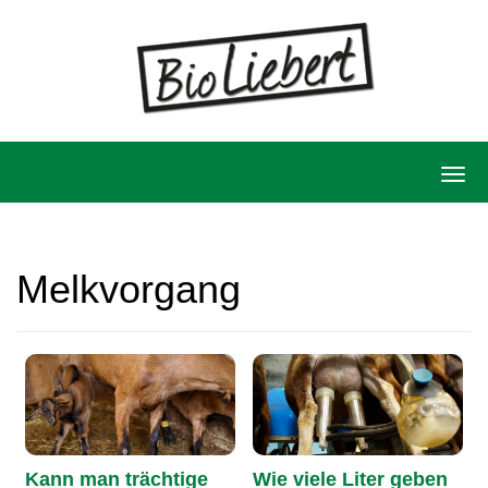
Skip
to
content
T
o
g
Melkvorgang
g
l
e
n
a
v
Kann man trächtige
Wie viele Liter geben
i