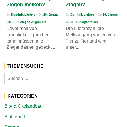
Ziegen melken?
Ziegen?
g
By
Dominik Liebert
• On
20. Januar
By
Dominik Liebert
• On
16. Januar
a
2018
• In
Ziegen Allgemein
2018
• In
Ziegenmilch
t
Bevor man von
Die Literanzahl pro
i
Trächtigkeit sprechen
Melkvorgang variiert von
kann, müssen alle
Tier zu Tier und wird
o
Ziegendamen gedeckt...
unter...
n
THEMENSUCHE
Suchen
nach:
KATEGORIEN
Bio- & Ökolandbau
BioLiebert