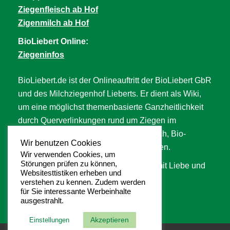
Ziegenfleisch ab Hof
Zigenmilch ab Hof
BioLiebert Online:
Ziegeninfos
BioLiebert.de ist der Onlineauftritt der BioLiebert GbR
und des Milchziegenhof Lieberts. Er dient als Wiki,
um eine möglichst themenbasierte Ganzheitlichkeit
durch Querverlinkungen rund um Ziegen im
Allgemeinen, Ziegenfleisch, Ziegenmilch, Bio-
Wir benutzen Cookies
Landwirtschaft, Tierwohl uvm. abzubilden.
Wir verwenden Cookies, um
Störungen prüfen zu können,
An der Seite wird langsam aber stetig mit Liebe und
Websitesttistiken erheben und
Hingabe gearbeitet. ❥
verstehen zu kennen. Zudem werden
für Sie interessante Werbeinhalte
ausgestrahlt.
Akzeptieren
Einstellungen