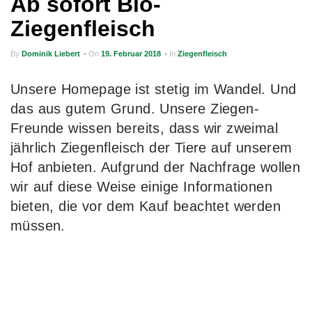
Ab sofort Bio-
g
Ziegenfleisch
a
By
Dominik Liebert
• On
19. Februar 2018
• In
Ziegenfleisch
t
i
Unsere Homepage ist stetig im Wandel. Und
o
das aus gutem Grund. Unsere Ziegen-
n
Freunde wissen bereits, dass wir zweimal
jährlich Ziegenfleisch der Tiere auf unserem
Hof anbieten. Aufgrund der Nachfrage wollen
wir auf diese Weise einige Informationen
bieten, die vor dem Kauf beachtet werden
müssen.