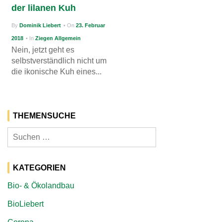
der lilanen Kuh
g
By
Dominik Liebert
• On
23. Februar
a
2018
• In
Ziegen Allgemein
t
Nein, jetzt geht es
i
selbstverständlich nicht um
die ikonische Kuh eines...
o
n
THEMENSUCHE
Suchen
nach:
KATEGORIEN
Bio- & Ökolandbau
BioLiebert