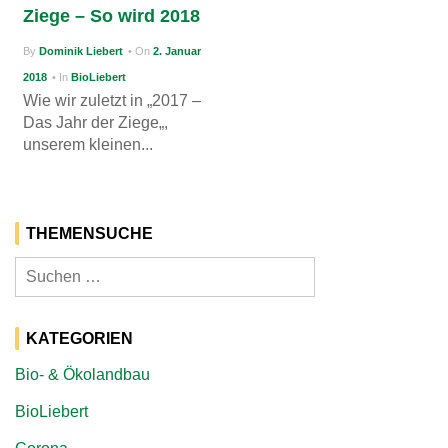
Ziege – So wird 2018
g
By
Dominik Liebert
• On
2. Januar
a
2018
• In
BioLiebert
t
Wie wir zuletzt in „2017 –
i
Das Jahr der Ziege„,
unserem kleinen...
o
n
THEMENSUCHE
Suchen
nach:
KATEGORIEN
Bio- & Ökolandbau
BioLiebert