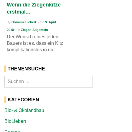
Wenn die Ziegenkitze
g
erstmal...
a
By
Dominik Liebert
• On
9. April
t
2018
• In
Ziegen Allgemein
i
Der Wunsch eines jeden
Bauers ist es, dass ein Kitz
o
komplikationslos in nur...
n
THEMENSUCHE
Suchen
nach:
KATEGORIEN
Bio- & Ökolandbau
BioLiebert